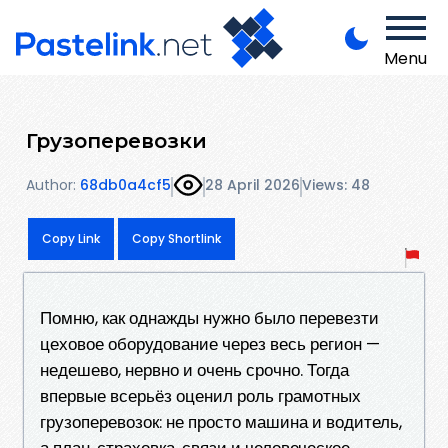
Menu
Грузоперевозки
Author:
68db0a4cf5
28 April 2026
Views: 48
Copy Link
Copy Shortlink
Помню, как однажды нужно было перевезти
цеховое оборудование через весь регион —
недешево, нервно и очень срочно. Тогда
впервые всерьёз оценил роль грамотных
грузоперевозок: не просто машина и водитель,
а план, страховка, связи и человеческое