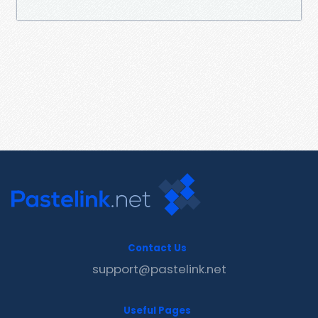
Contact Us
support@pastelink.net
Useful Pages