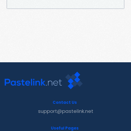
Contact Us
support@pastelink.net
Useful Pages