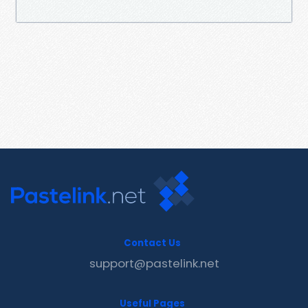
Contact Us
support@pastelink.net
Useful Pages