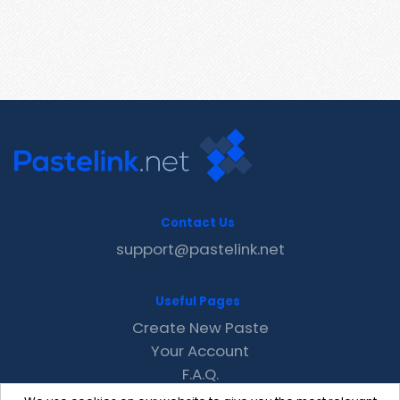
Contact Us
support@pastelink.net
Useful Pages
Create New Paste
Your Account
F.A.Q.
Recent