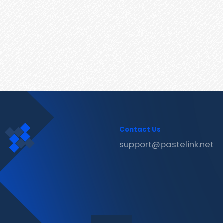
Contact Us
support@pastelink.net