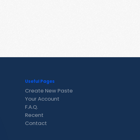
Useful Pages
Create New Paste
Your Account
F.A.Q.
Recent
Contact