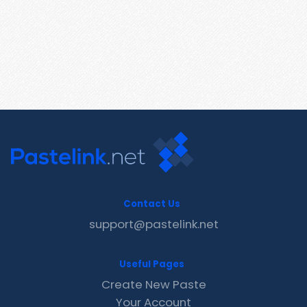
Contact Us
support@pastelink.net
Useful Pages
Create New Paste
Your Account