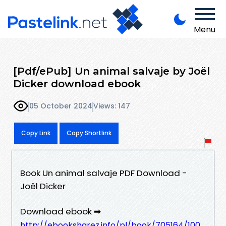
Menu
[Pdf/ePub] Un animal salvaje by Joël
Dicker download ebook
05 October 2024
Views: 147
Copy Link
Copy Shortlink
Book Un animal salvaje PDF Download -
Joël Dicker
Download ebook ➡
http://ebooksharez.info/pl/book/705164/100