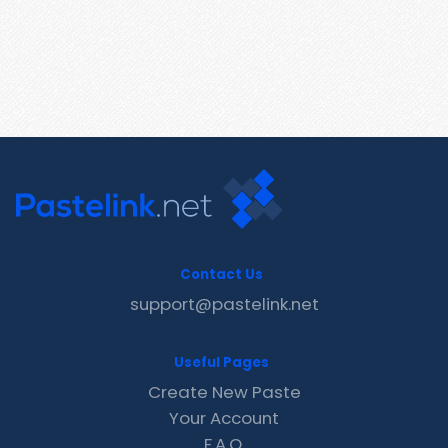
Contact Us
support@pastelink.net
Useful Pages
Create New Paste
Your Account
F.A.Q.