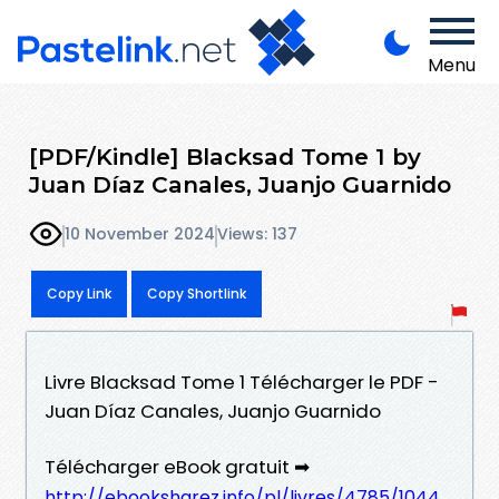
Menu
[PDF/Kindle] Blacksad Tome 1 by
Juan Díaz Canales, Juanjo Guarnido
10 November 2024
Views: 137
Copy Link
Copy Shortlink
Livre Blacksad Tome 1 Télécharger le PDF -
Juan Díaz Canales, Juanjo Guarnido
Télécharger eBook gratuit ➡
http://ebooksharez.info/pl/livres/4785/1044