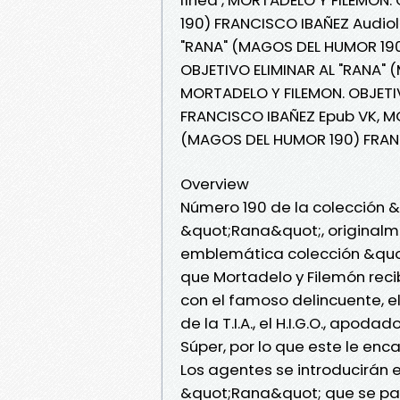
190) FRANCISCO IBAÑEZ Audiol
"RANA" (MAGOS DEL HUMOR 190
OBJETIVO ELIMINAR AL "RANA" 
MORTADELO Y FILEMON. OBJETI
FRANCISCO IBAÑEZ Epub VK, MO
(MAGOS DEL HUMOR 190) FRAN
Overview
Número 190 de la colección &
&quot;Rana&quot;, originalme
emblemática colección &quo
que Mortadelo y Filemón reci
con el famoso delincuente, el
de la T.I.A., el H.I.G.O., apod
Súper, por lo que este le enc
Los agentes se introducirán 
&quot;Rana&quot; que se pas