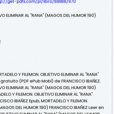
tp://get-pdfs.com/pl/libro/89988/970
VO ELIMINAR AL "RANA" (MAGOS DEL HUMOR 190)
2
RTADELO Y FILEMON. OBJETIVO ELIMINAR AL "RANA"
gratuito (PDF ePub Mobi) de FRANCISCO IBAÑEZ.
VO ELIMINAR AL "RANA" (MAGOS DEL HUMOR 190)
ELO Y FILEMON. OBJETIVO ELIMINAR AL "RANA"
ISCO IBAÑEZ Epub, MORTADELO Y FILEMON.
 (MAGOS DEL HUMOR 190) FRANCISCO IBAÑEZ Leer en
 OBJETIVO ELIMINAR AL "RANA" (MAGOS DEL HUMOR