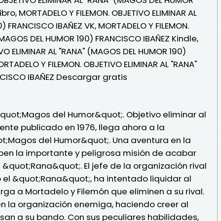
ibro, MORTADELO Y FILEMON. OBJETIVO ELIMINAR AL
) FRANCISCO IBAÑEZ VK, MORTADELO Y FILEMON.
(MAGOS DEL HUMOR 190) FRANCISCO IBAÑEZ Kindle,
VO ELIMINAR AL "RANA" (MAGOS DEL HUMOR 190)
RTADELO Y FILEMON. OBJETIVO ELIMINAR AL "RANA"
CISCO IBAÑEZ Descargar gratis
quot;Magos del Humor&quot;. Objetivo eliminar al
nte publicado en 1976, llega ahora a la
t;Magos del Humor&quot;. Una aventura en la
ben la importante y peligrosa misión de acabar
 &quot;Rana&quot;. El jefe de la organización rival
ado el &quot;Rana&quot;, ha intentado liquidar al
arga a Mortadelo y Filemón que eliminen a su rival.
en la organización enemiga, haciendo creer al
an a su bando. Con sus peculiares habilidades,