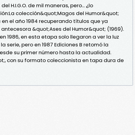
el H.I.G.O. de mil maneras, pero... ¿lo
ción:La colección&quot;Magos del Humor&quot;
a en el año 1984 recuperando títulos que ya
u antecesora &quot;Ases del Humor&quot; (1969).
en 1986, en esta etapa solo llegaron a ver la luz
la serie, pero en 1987 Ediciones B retomó la
desde su primer número hasta la actualidad.
, con su formato coleccionista en tapa dura de