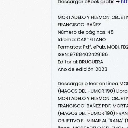
Descargar eBook gratis ➡
ht
MORTADELO Y FILEMON. OBJETI
FRANCISCO IBAÑEZ
Número de páginas: 48
Idioma: CASTELLANO
Formatos: Pdf, ePub, MOBI, FB
ISBN: 9788402429186
Editorial: BRUGUERA
Año de edición: 2023
Descargar o leer en línea MO
(MAGOS DEL HUMOR 190) Libro 
MORTADELO Y FILEMON. OBJETI
FRANCISCO IBAÑEZ PDF, MORTAD
(MAGOS DEL HUMOR 190) FRANC
OBJETIVO ELIMINAR AL "RANA"
línea , MORTADELO Y FILEMON.