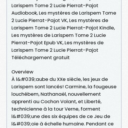
Larispem Tome 2 Lucie Pierrat-Pajot
Audiobook, Les mystères de Larispem Tome
2 Lucie Pierrat-Pajot VK, Les mystères de
Larispem Tome 2 Lucie Pierrat-Pajot Kindle,
Les mystères de Larispem Tome 2 Lucie
Pierrat-Pajot Epub VK, Les mystères de
Larispem Tome 2 Lucie Pierrat-Pajot
Téléchargement gratuit
Overview
À l&#039;aube du XXe siècle, les jeux de
Larispem sont lancés! Carmine, la fougeuse
louchébem, Nathanaël, nouvellement
apprenti au Cochon Volant, et Liberté,
technicienne à la tour Verne, forment
l&#039;une des six équipes de ce Jeu de
l&#039;oie à échelle humaine. Pendant ce