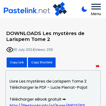
Menu
DOWNLOADS Les mystères de
Larispem Tome 2
10 July 2024
Views: 230
Copy Link
Copy Shortlink
Livre Les mystères de Larispem Tome 2
Télécharger le PDF - Lucie Pierrat-Pajot
Télécharger eBook gratuit ➡
http://filesbooks.info/pl/livres/61623/921