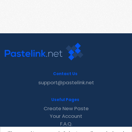
Contact Us
support@pastelink.net
Useful Pages
Create New Paste
Your Account
F.A.Q.
Recent