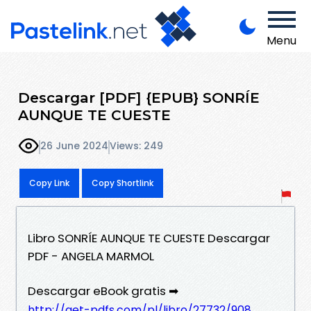
Menu
Descargar [PDF] {EPUB} SONRÍE
AUNQUE TE CUESTE
26 June 2024
Views: 249
Copy Link
Copy Shortlink
Libro SONRÍE AUNQUE TE CUESTE Descargar
PDF - ANGELA MARMOL
Descargar eBook gratis ➡
http://get-pdfs.com/pl/libro/27732/908