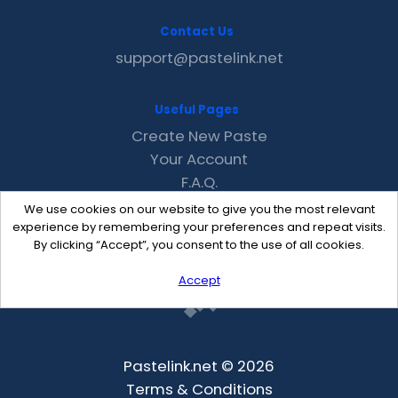
Contact Us
support@pastelink.net
Useful Pages
Create New Paste
Your Account
F.A.Q.
Recent
We use cookies on our website to give you the most relevant
Contact
experience by remembering your preferences and repeat visits.
By clicking “Accept”, you consent to the use of all cookies.
Accept
Pastelink.net © 2026
Terms & Conditions