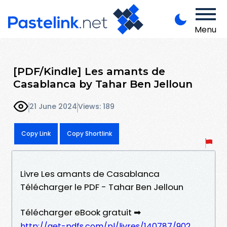
Menu
[PDF/Kindle] Les amants de
Casablanca by Tahar Ben Jelloun
21 June 2024
Views: 189
Copy Link
Copy Shortlink
Livre Les amants de Casablanca
Télécharger le PDF - Tahar Ben Jelloun
Télécharger eBook gratuit ➡
http://get-pdfs.com/pl/livres/140787/902