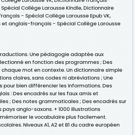
 Spécial Collège Larousse Kindle, Dictionnaire
français - Spécial Collège Larousse Epub VK,
s et anglais-français - Spécial Collège Larousse
 traductions. Une pédagogie adaptée aux
sélectionné en fonction des programmes ; Des
 chaque mot en contexte. Un dictionnaire simple
cations claires, sans codes ni abréviations ; Une
 pour bien différencier les informations. Des
ais : Des encadrés sur les faux amis et
les ; Des notes grammaticales ; Des encadrés sur
es pays anglo-saxons. + 1000 illustrations
mémoriser le vocabulaire plus facilement.
laires. Niveaux A1, A2 et B1 du cadre européen