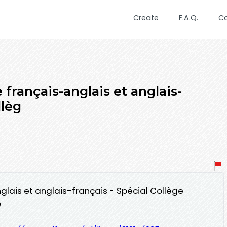
Create
F.A.Q.
C
 français-anglais et anglais-
llèg
nglais et anglais-français - Spécial Collège
e