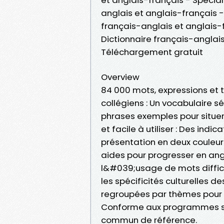
anglais et anglais-français -
français-anglais et anglais-
Dictionnaire français-anglai
Téléchargement gratuit
Overview
84 000 mots, expressions et
collégiens : Un vocabulaire 
phrases exemples pour situer
et facile à utiliser : Des indi
présentation en deux couleurs
aides pour progresser en angl
l&#039;usage de mots diffici
les spécificités culturelles d
regroupées par thèmes pour 
Conforme aux programmes sco
commun de référence.