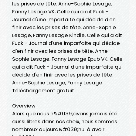
les prises de tête. Anne-Sophie Lesage,
Fanny Lesage VK, Celle qui a dit Fuck -
Journal d'une imparfaite qui décide d'en
finir avec les prises de tête. Anne-Sophie
Lesage, Fanny Lesage Kindle, Celle qui a dit
Fuck - Journal d'une imparfaite qui décide
d'en finir avec les prises de tête. Anne-
Sophie Lesage, Fanny Lesage Epub VK, Celle
qui a dit Fuck - Journal d'une imparfaite qui
décide d'en finir avec les prises de tête.
Anne-Sophie Lesage, Fanny Lesage
Téléchargement gratuit
Overview
Alors que nous n&#039;avons jamais été
aussi libres dans nos choix, nous sommes
nombreux aujourd&#039;hui à avoir