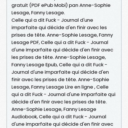
gratuit (PDF ePub Mobi) pan Anne-Sophie
Lesage, Fanny Lesage.
Celle qui a dit Fuck - Journal d'une
imparfaite qui décide d'en finir avec les
prises de tête. Anne-Sophie Lesage, Fanny
Lesage PDF, Celle qui a dit Fuck - Journal
d'une imparfaite qui décide d'en finir avec
les prises de tête. Anne-Sophie Lesage,
Fanny Lesage Epub, Celle qui a dit Fuck -
Journal d'une imparfaite qui décide d'en
finir avec les prises de tête. Anne-Sophie
Lesage, Fanny Lesage Lire en ligne , Celle
qui a dit Fuck - Journal d'une imparfaite qui
décide d'en finir avec les prises de tête.
Anne-Sophie Lesage, Fanny Lesage
Audiobook, Celle qui a dit Fuck - Journal
d'une imparfaite qui décide d'en finir avec