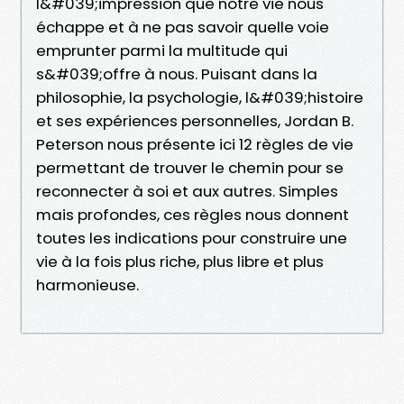
l&#039;impression que notre vie nous
échappe et à ne pas savoir quelle voie
emprunter parmi la multitude qui
s&#039;offre à nous. Puisant dans la
philosophie, la psychologie, l&#039;histoire
et ses expériences personnelles, Jordan B.
Peterson nous présente ici 12 règles de vie
permettant de trouver le chemin pour se
reconnecter à soi et aux autres. Simples
mais profondes, ces règles nous donnent
toutes les indications pour construire une
vie à la fois plus riche, plus libre et plus
harmonieuse.