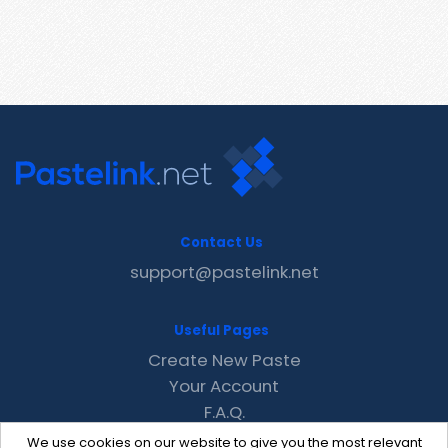
Contact Us
support@pastelink.net
Useful Pages
Create New Paste
Your Account
F.A.Q.
Recent
We use cookies on our website to give you the most relevant