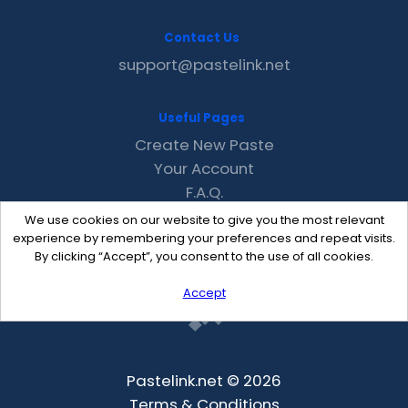
Contact Us
support@pastelink.net
Useful Pages
Create New Paste
Your Account
F.A.Q.
Recent
We use cookies on our website to give you the most relevant
Contact
experience by remembering your preferences and repeat visits.
By clicking “Accept”, you consent to the use of all cookies.
Accept
Pastelink.net © 2026
Terms & Conditions