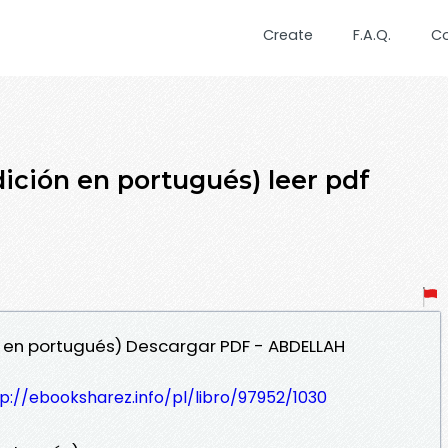
Create
F.A.Q.
C
ición en portugués) leer pdf
ón en portugués) Descargar PDF - ABDELLAH
p://ebooksharez.info/pl/libro/97952/1030