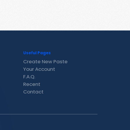
Useful Pages
Create New Paste
Your Account
F.A.Q.
Recent
Contact