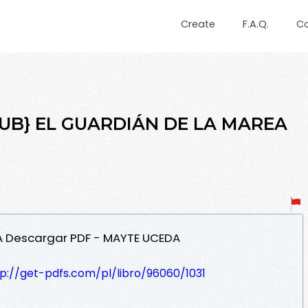
Create
F.A.Q.
C
EPUB} EL GUARDIÁN DE LA MAREA
EA Descargar PDF - MAYTE UCEDA
p://get-pdfs.com/pl/libro/96060/1031