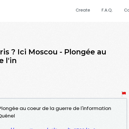
Create
F.A.Q.
C
aris ? Ici Moscou - Plongée au
 l'in
 - Plongée au coeur de la guerre de l'information
 Quénel