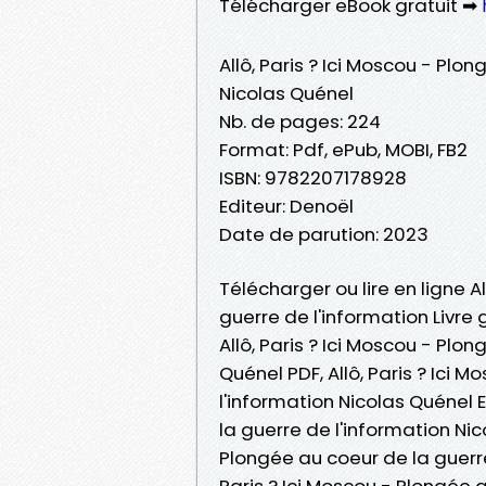
Télécharger eBook gratuit ➡
Allô, Paris ? Ici Moscou - Plo
Nicolas Quénel
Nb. de pages: 224
Format: Pdf, ePub, MOBI, FB2
ISBN: 9782207178928
Editeur: Denoël
Date de parution: 2023
Télécharger ou lire en ligne A
guerre de l'information Livre
Allô, Paris ? Ici Moscou - Plo
Quénel PDF, Allô, Paris ? Ici 
l'information Nicolas Quénel E
la guerre de l'information Nico
Plongée au coeur de la guerre
Paris ? Ici Moscou - Plongée 