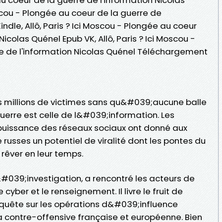
oscou - Plongée au coeur de la guerre de
indle, Allô, Paris ? Ici Moscou - Plongée au coeur
Nicolas Quénel Epub VK, Allô, Paris ? Ici Moscou -
e de l'information Nicolas Quénel Téléchargement
des millions de victimes sans qu&#039;aucune balle
uerre est celle de l&#039;information. Les
 puissance des réseaux sociaux ont donné aux
usses un potentiel de viralité dont les pontes du
rêver en leur temps.
&#039;investigation, a rencontré les acteurs de
 cyber et le renseignement. Il livre le fruit de
uête sur les opérations d&#039;influence
a contre-offensive française et européenne. Bien