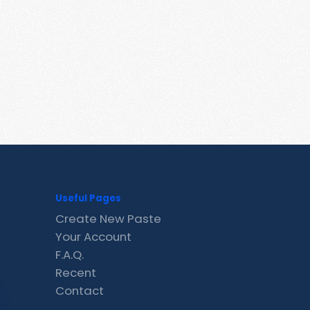
Useful Pages
Create New Paste
Your Account
F.A.Q.
Recent
Contact