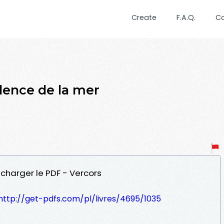
Create
F.A.Q.
C
lence de la mer
écharger le PDF - Vercors
http://get-pdfs.com/pl/livres/4695/1035