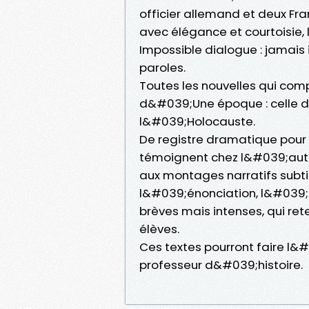
officier allemand et deux Fr
avec élégance et courtoisie
Impossible dialogue : jamais
paroles.
Toutes les nouvelles qui compo
d&#039;Une époque : celle d
l&#039;Holocauste.
De registre dramatique pour l
témoignent chez l&#039;aut
aux montages narratifs subtils
l&#039;énonciation, l&#039;
brèves mais intenses, qui re
élèves.
Ces textes pourront faire l
professeur d&#039;histoire.