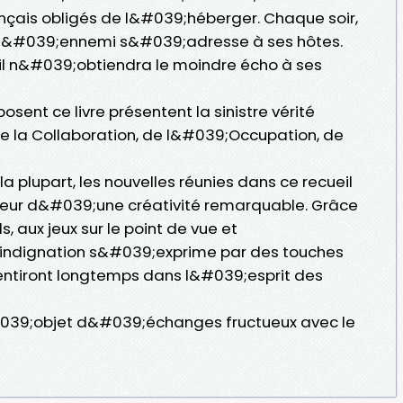
ançais obligés de l&#039;héberger. Chaque soir,
, l&#039;ennemi s&#039;adresse à ses hôtes.
 il n&#039;obtiendra le moindre écho à ses
sent ce livre présentent la sinistre vérité
e la Collaboration, de l&#039;Occupation, de
a plupart, les nouvelles réunies dans ce recueil
eur d&#039;une créativité remarquable. Grâce
, aux jeux sur le point de vue et
indignation s&#039;exprime par des touches
tentiront longtemps dans l&#039;esprit des
&#039;objet d&#039;échanges fructueux avec le