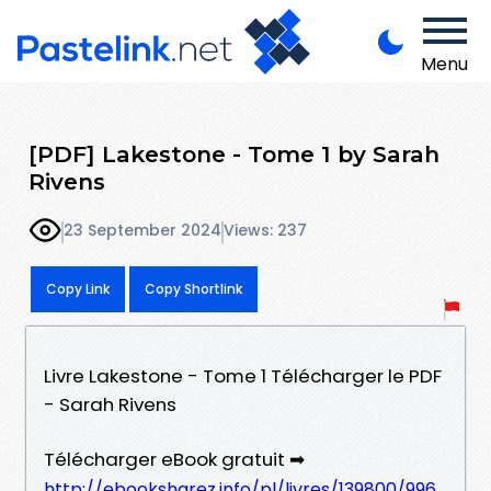
Menu
[PDF] Lakestone - Tome 1 by Sarah
Rivens
23 September 2024
Views: 237
Copy Link
Copy Shortlink
Livre Lakestone - Tome 1 Télécharger le PDF
- Sarah Rivens
Télécharger eBook gratuit ➡
http://ebooksharez.info/pl/livres/139800/996