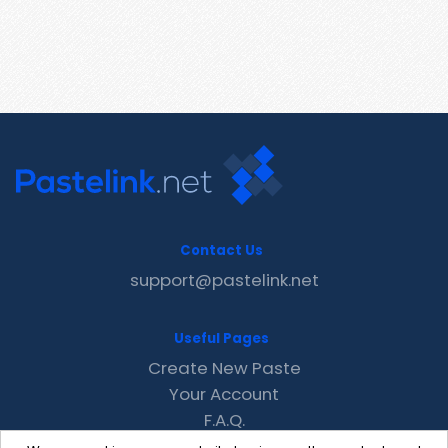
Contact Us
support@pastelink.net
Useful Pages
Create New Paste
Your Account
F.A.Q.
Recent