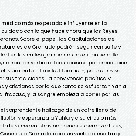
l médico más respetado e influyente en la
 cuidado con lo que hace ahora que los Reyes
eranos. Sobre el papel, las Capitulaciones de
naturales de Granada podrán seguir con su fe y
dad en las calles granadinas no es tan sencilla.
, se han convertido al cristianismo por precaución
 islam en la intimidad familiar-; pero otros se
r sus tradiciones. La convivencia pacífica y
y cristianos por la que tanto se esfuerzan Yahia
l fracaso, y la sangre empieza a correr por las
 el sorprendente hallazgo de un cofre lleno de
ilusión y esperanza a Yahia y a su círculo más
ento le suceden otros no menos esperanzadores,
 Cisneros a Granada dará un vuelco a esa frágil