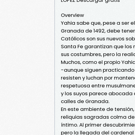
Overview
Yahia sabe que, pese a ser e
Granada de 1492, debe tener
Católicos son sus nuevos sob
Santa Fe garantizan que los 
sus costumbres, pero la reali
Muchos, como el propio Yahia
-aunque siguen practicando el
resisten y luchan por mantene
respetuosa entre musulmanes 
y los suyos parece abocada a
calles de Granada.
En este ambiente de tensión,
reliquias sagradas colma de 
íntimo. Al primer descubrimi
pero la llegada del cardenal