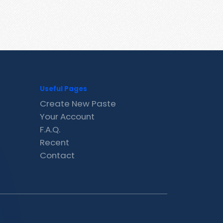
Useful Pages
Create New Paste
Your Account
F.A.Q.
Recent
Contact