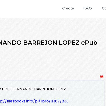
Create
F.A.Q.
C
RNANDO BARREJON LOPEZ ePub
ar PDF - FERNANDO BARREJON LOPEZ
p://filesbooks.info/pl/libro/11387/833