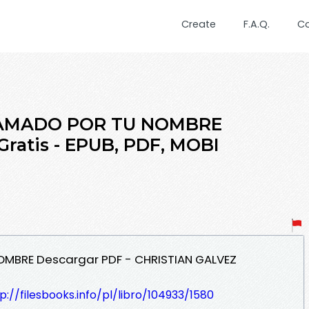
Create
F.A.Q.
C
LLAMADO POR TU NOMBRE
ratis - EPUB, PDF, MOBI
NOMBRE Descargar PDF - CHRISTIAN GALVEZ
p://filesbooks.info/pl/libro/104933/1580