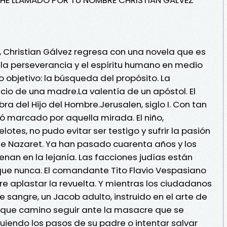
 Christian Gálvez regresa con una novela que es
 la perseverancia y el espíritu humano en medio
 objetivo: la búsqueda del propósito. La
ficio de una madre.La valentía de un apóstol. El
bra del Hijo del Hombre.Jerusalen, siglo I. Con tan
 marcado por aquella mirada. El niño,
elotes, no pudo evitar ser testigo y sufrir la pasión
de Nazaret. Ya han pasado cuarenta años y los
nan en la lejanía. Las facciones judías están
ue nunca. El comandante Tito Flavio Vespasiano
ere aplastar la revuelta. Y mientras los ciudadanos
 sangre, un Jacob adulto, instruido en el arte de
r que camino seguir ante la masacre que se
uiendo los pasos de su padre o intentar salvar