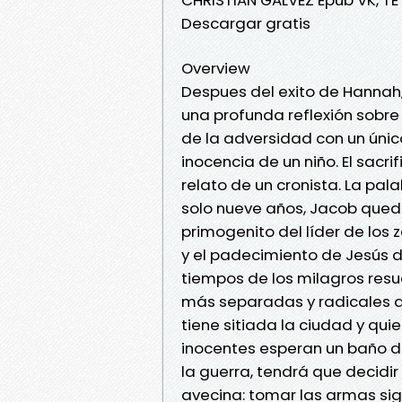
Descargar gratis
Overview
Despues del exito de Hannah,
una profunda reflexión sobre
de la adversidad con un único
inocencia de un niño. El sacri
relato de un cronista. La pala
solo nueve años, Jacob quedó
primogenito del líder de los z
y el padecimiento de Jesús 
tiempos de los milagros resue
más separadas y radicales q
tiene sitiada la ciudad y qui
inocentes esperan un baño de
la guerra, tendrá que decidi
avecina: tomar las armas sig