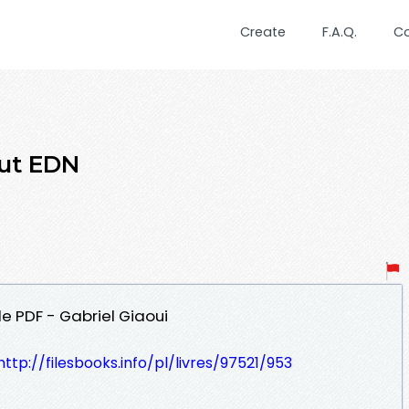
Create
F.A.Q.
C
ut EDN
le PDF - Gabriel Giaoui
http://filesbooks.info/pl/livres/97521/953