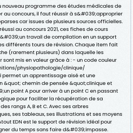
 du nouveau programme des études médicales de
r au concours, il faut réussir à s&#039;approprier
rses car issues de plusieurs sources officielles.
réussi au concours 2021, ces fiches de cours
 d&#039;un travail de compilation en un support
ses différents tours de révision. Chaque item fait
e (rarement plusieurs) dans laquelle les
 sont mis en valeur grâce à : - un code couleur
itions/physiopathologie/clinique/
ui permet un apprentissage aisé et une
un &quot; chemin de pensée &quot;clinique et
un point A pour arriver à un point C en passant
logique pour faciliter la récupération de sa
 des rangs A, B et C. Avec ses arbres
es, ses tableaux, ses illustrations et ses moyens
t EDN est le support de révision idéal pour
gner du temps sans faire d&#039;impasse.