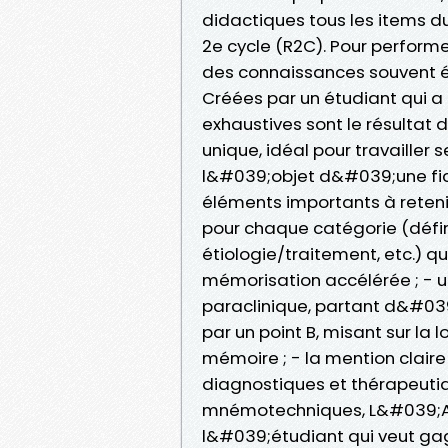
didactiques tous les items
2e cycle (R2C). Pour performe
des connaissances souvent épa
Créées par un étudiant qui a 
exhaustives sont le résultat
unique, idéal pour travailler 
l&#039;objet d&#039;une fich
éléments importants à retenir
pour chaque catégorie (défin
étiologie/traitement, etc.) q
mémorisation accélérée ; - 
paraclinique, partant d&#039;
par un point B, misant sur la 
mémoire ; - la mention claire
diagnostiques et thérapeutiqu
mnémotechniques, L&#039;Atou
l&#039;étudiant qui veut ga