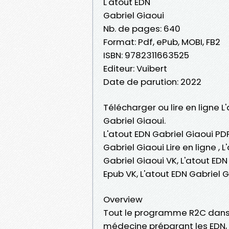
L'atout EDN
Gabriel Giaoui
Nb. de pages: 640
Format: Pdf, ePub, MOBI, FB2
ISBN: 9782311663525
Editeur: Vuibert
Date de parution: 2022
Télécharger ou lire en ligne L
Gabriel Giaoui.
L'atout EDN Gabriel Giaoui PDF
Gabriel Giaoui Lire en ligne ,
Gabriel Giaoui VK, L'atout EDN
Epub VK, L'atout EDN Gabriel
Overview
Tout le programme R2C dans u
médecine préparant les EDN, ce