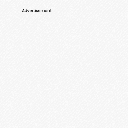
Advertisement