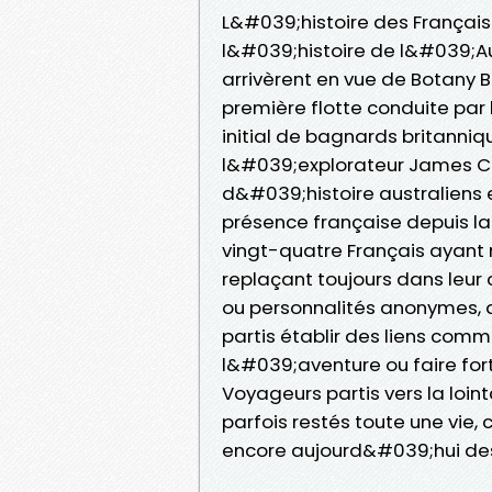
L&#039;histoire des Françai
l&#039;histoire de l&#039;Au
arrivèrent en vue de Botany B
première flotte conduite par l
initial de bagnards britanniq
l&#039;explorateur James Co
d&#039;histoire australiens e
présence française depuis la f
vingt-quatre Français ayant 
replaçant toujours dans leur c
ou personnalités anonymes, ar
partis établir des liens com
l&#039;aventure ou faire for
Voyageurs partis vers la loint
parfois restés toute une vie
encore aujourd&#039;hui des 