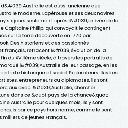
s d&#039;Australie est aussi ancienne que
stralie moderne. Lapérouse et ses deux navires
ay six jours seulement après l&#039;arrivée de la
e Capitaine Phillip, qui convoyait le contingent
ues sur la terre découverte en 1770 par
ok. Des historiens et des passionnés
t français, retracent l&#039;évolution de la
in du XVIIIème siècle, à travers les portraits de
marqué l&#039;Australie de leur passage, en les
ontexte historique et social. Explorateurs illustres
tistes, entrepreneurs ou diplomates, ils sont
merciaux avec l&#039;Australie, chercher
tune dans ce &quot;pays de la chance&quot; .
aine Australie pour quelques mois, ils y sont
, conquis par ce pays hors norme, comme le sont
milliers de jeunes Français.