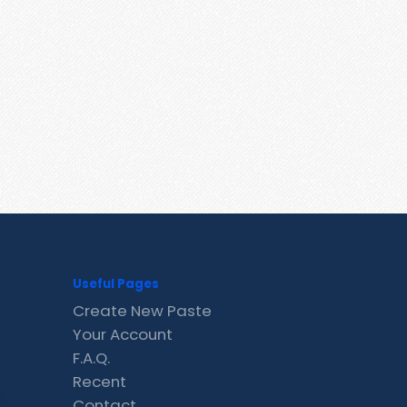
Useful Pages
Create New Paste
Your Account
F.A.Q.
Recent
Contact