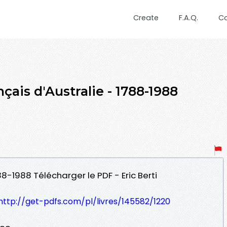
Create
F.A.Q.
C
çais d'Australie - 1788-1988
788-1988 Télécharger le PDF - Eric Berti
http://get-pdfs.com/pl/livres/145582/1220