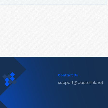
Contact Us
support@pastelink.net