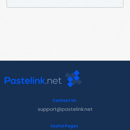
Contact Us
support@pastelink.net
Useful Pages