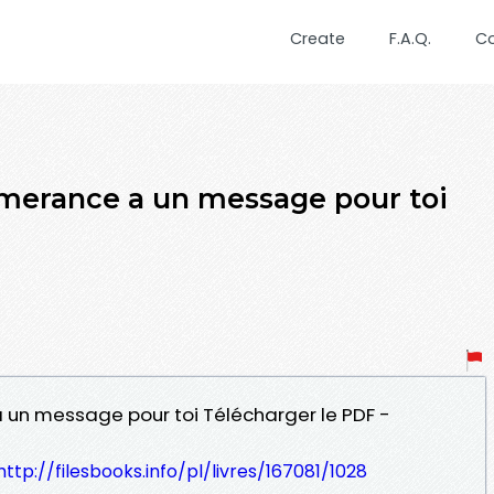
Create
F.A.Q.
C
Émerance a un message pour toi
a un message pour toi Télécharger le PDF -
http://filesbooks.info/pl/livres/167081/1028