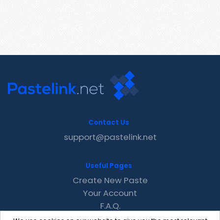
Contact Us
support@pastelink.net
Useful Pages
Create New Paste
Your Account
F.A.Q.
Recent