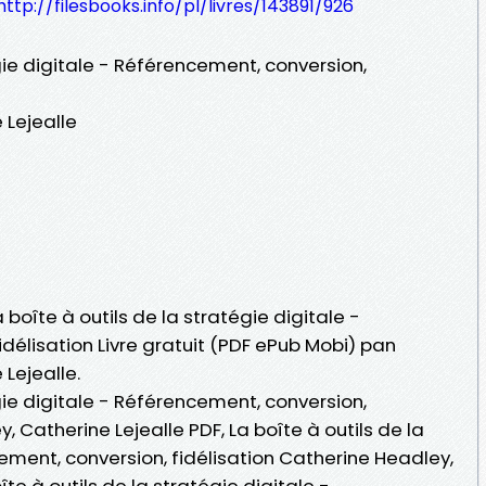
http://filesbooks.info/pl/livres/143891/926
égie digitale - Référencement, conversion,
 Lejealle
 boîte à outils de la stratégie digitale -
délisation Livre gratuit (PDF ePub Mobi) pan
Lejealle.
égie digitale - Référencement, conversion,
, Catherine Lejealle PDF, La boîte à outils de la
ement, conversion, fidélisation Catherine Headley,
îte à outils de la stratégie digitale -