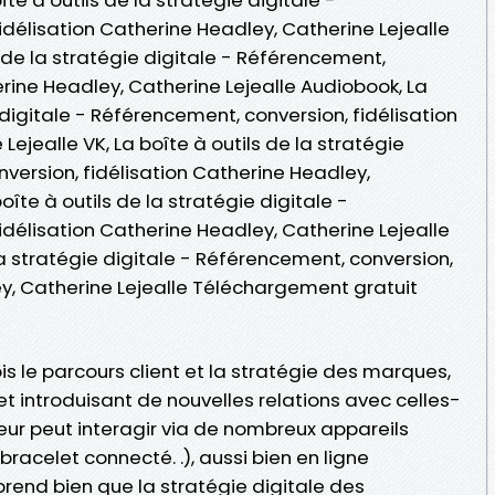
délisation Catherine Headley, Catherine Lejealle
ls de la stratégie digitale - Référencement,
erine Headley, Catherine Lejealle Audiobook, La
 digitale - Référencement, conversion, fidélisation
ejealle VK, La boîte à outils de la stratégie
version, fidélisation Catherine Headley,
oîte à outils de la stratégie digitale -
délisation Catherine Headley, Catherine Lejealle
la stratégie digitale - Référencement, conversion,
ey, Catherine Lejealle Téléchargement gratuit
ois le parcours client et la stratégie des marques,
t introduisant de nouvelles relations avec celles-
ur peut interagir via de nombreux appareils
 bracelet connecté. .), aussi bien en ligne
end bien que la stratégie digitale des