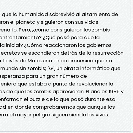
s que la humanidad sobrevivió al alzamiento de
aron el planeta y siguieron con sus vidas
nario. Pero, ¿cómo consiguieron los zombis
 enfrentamiento? ¿Qué pasó para que la
a inicial? ¿Cómo reaccionaron los gobiernos
s secretos se escondieron detrás de la resurrección
a través de Mara, una chica amnésica que no
n mundo sin zombis; ´G´, un pirata informático que
a esperanza para un gran número de
ngeniero que estaba a punto de revolucionar la
es de que los zombis aparecieran. El año es 1985 y
conforman el puzzle de lo que pasó durante esa
dad en donde comprobaremos que aunque los
ra el mayor peligro siguen siendo los vivos.