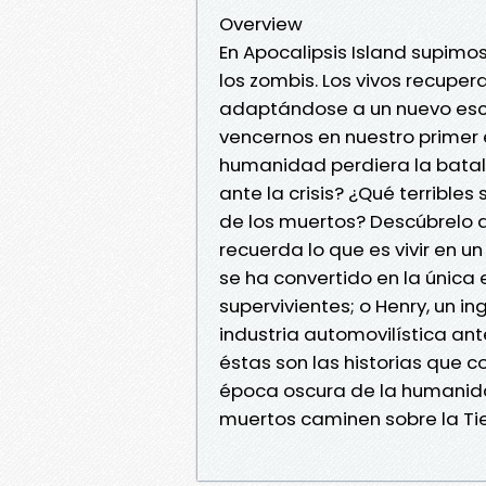
Overview
En Apocalipsis Island supimo
los zombis. Los vivos recuper
adaptándose a un nuevo esce
vencernos en nuestro primer
humanidad perdiera la batall
ante la crisis? ¿Qué terrible
de los muertos? Descúbrelo 
recuerda lo que es vivir en u
se ha convertido en la únic
supervivientes; o Henry, un i
industria automovilística ant
éstas son las historias que 
época oscura de la humani
muertos caminen sobre la Tier