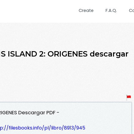
Create
F.A.Q.
C
IS ISLAND 2: ORIGENES descargar
ORIGENES Descargar PDF -
p://filesbooks.info/pl/libro/8913/945