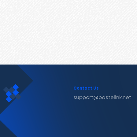
Contact Us
support@pastelink.net