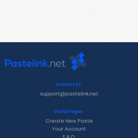
Contact Us
support@pastelink.net
Useful Pages
Create New Paste
Your Account
F.A.Q.