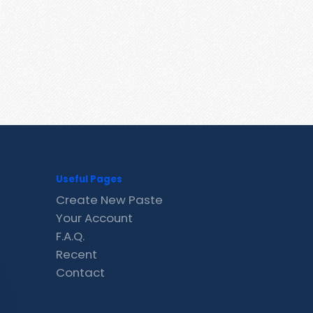
Useful Pages
Create New Paste
Your Account
F.A.Q.
Recent
Contact