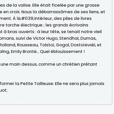
de la valise. Elle était ficelée par une grosse
e en croix. Nous la débarrassâmes de ses liens, et
nt. À l&#039;intérieur, des piles de livres
e torche électrique ; les grands écrivains
à bras ouverts : à leur tête, se tenait notre vieil
romans, suivi de Victor Hugo, Stendhal, Dumas,
olland, Rousseau, Tolstoï, Gogol, Dostoïevski, et
ling, Emily Brontë... Quel éblouissement !
ant une main dessus, comme un chrétien prêtant
sformer la Petite Tailleuse. Elle ne sera plus jamais
uot;