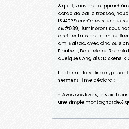
&quot;Nous nous approchâmes 
corde de paille tressée, noué
l&#039;ouvrîmes silencieuseme
s&#039;illuminèrent sous notr
occidentaux nous accueillirent 
ami Balzac, avec cinq ou six 
Flaubert, Baudelaire, Romain R
quelques Anglais : Dickens, Kip
Il referma la valise et, pos
serment, il me déclara :
- Avec ces livres, je vais tran
une simple montagnarde.&q