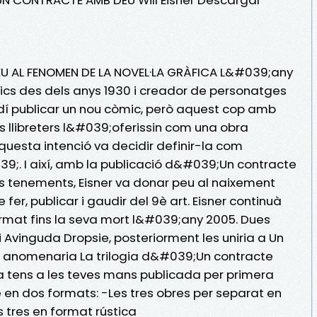
U AL FENOMEN DE LA NOVEL·LA GRÀFICA L&#039;any
òmics des dels anys 1930 i creador de personatges
idí publicar un nou còmic, però aquest cop amb
ls llibreters l&#039;oferissin com una obra
aquesta intenció va decidir definir-la com
;. I així, amb la publicació d&#039;Un contracte
ls tenements, Eisner va donar peu al naixement
, publicar i gaudir del 9è art. Eisner continuà
rmat fins la seva mort l&#039;any 2005. Dues
 Avinguda Dropsie, posteriorment les uniria a Un
 anomenaria La trilogia d&#039;Un contracte
a tens a les teves mans publicada per primera
 en dos formats: -Les tres obres per separat en
tres en format rústica