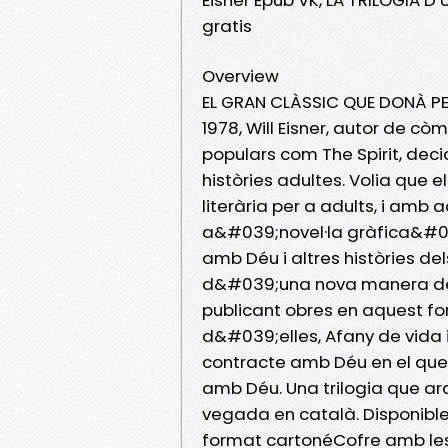
gratis
Overview
EL GRAN CLÀSSIC QUE DONÀ PE
1978, Will Eisner, autor de c
populars com The Spirit, dec
històries adultes. Volia que e
literària per a adults, i amb 
a&#039;novel·la gràfica&#039
amb Déu i altres històries de
d&#039;una nova manera de fer
publicant obres en aquest fo
d&#039;elles, Afany de vida i
contracte amb Déu en el que
amb Déu. Una trilogia que ar
vegada en català. Disponible
format cartonéCofre amb les 