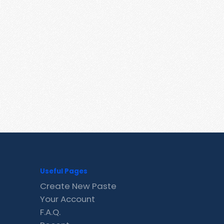
Useful Pages
Create New Paste
Your Account
F.A.Q.