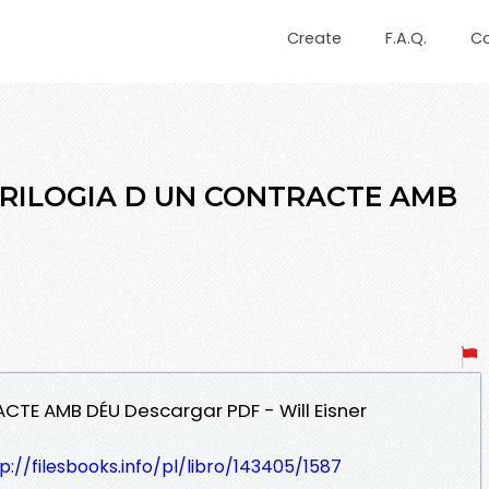
Create
F.A.Q.
C
A TRILOGIA D UN CONTRACTE AMB
ACTE AMB DÉU Descargar PDF - Will Eisner
p://filesbooks.info/pl/libro/143405/1587