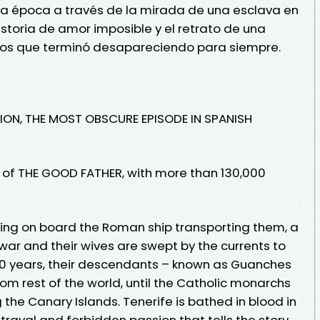
a época a través de la mirada de una esclava en
storia de amor imposible y el retrato de una
erios que terminó desapareciendo para siempre.
ATION, THE MOST OBSCURE EPISODE IN SPANISH
 of THE GOOD FATHER, with more than 130,000
nying on board the Roman ship transporting them, a
 war and their wives are swept by the currents to
,500 years, their descendants – known as Guanches
 from rest of the world, until the Catholic monarchs
 the Canary Islands. Tenerife is bathed in blood in
etrayal and forbidden passion that tells the story