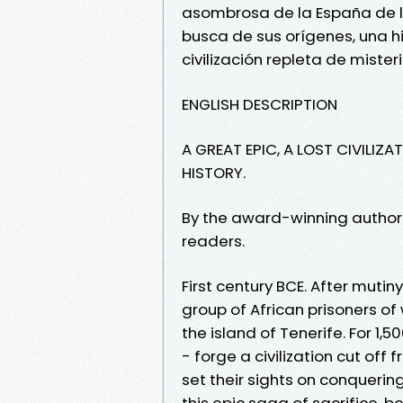
asombrosa de la España de l
busca de sus orígenes, una hi
civilización repleta de mist
ENGLISH DESCRIPTION
A GREAT EPIC, A LOST CIVILIZ
HISTORY.
By the award-winning author
readers.
First century BCE. After muti
group of African prisoners of
the island of Tenerife. For 1
- forge a civilization cut off
set their sights on conquering
this epic saga of sacrifice, b