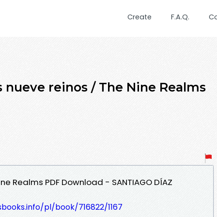
Create
F.A.Q.
C
 nueve reinos / The Nine Realms
 Nine Realms PDF Download - SANTIAGO DÍAZ
esbooks.info/pl/book/716822/1167