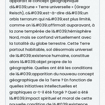
apparaît le concept géographique
d&#039;une « Terre universelle » (Gregor
Reisch), c&#039;est-à-dire d&#039;un
orbis terrarum qui n&#039;est plus limité,
comme on l&#039;affirmait auparavant, à
la zone tempérée de l&#039;hémisphère
Nord, mais se confond virtuellement avec
la totalité du globe terrestre. Cette Terre
partout habitable, sol désormais universel
de l&#039;existence humaine, constitue
alors l&#039;objet propre de la
géographie. Quelles ont été les conditions
de l&#039;apparition du nouveau concept
géographique de la Terre ? En fonction de
quelles initiatives intellectuelles et
graphiques a-t-il été forgé ? Quel a été
l&#039;impact spirituel et moral de cette
nouvelle condition de l&#039;existence