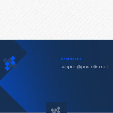
Contact Us
support@pastelink.net