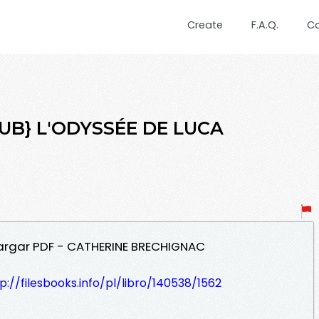
Create
F.A.Q.
C
PUB} L'ODYSSÉE DE LUCA
cargar PDF - CATHERINE BRECHIGNAC
p://filesbooks.info/pl/libro/140538/1562