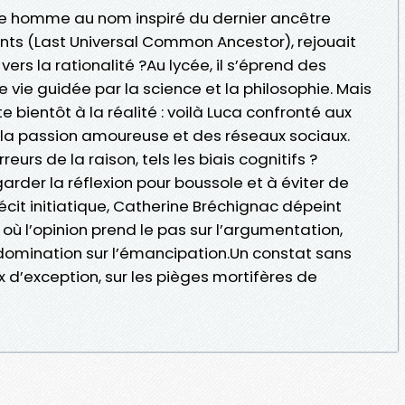
eune homme au nom inspiré du dernier ancêtre
nts (Last Universal Common Ancestor), rejouait
ers la rationalité ?Au lycée, il s’éprend des
 vie guidée par la science et la philosophie. Mais
 bientôt à la réalité : voilà Luca confronté aux
de la passion amoureuse et des réseaux sociaux.
urs de la raison, tels les biais cognitifs ?
rder la réflexion pour boussole et à éviter de
récit initiatique, Catherine Bréchignac dépeint
ù l’opinion prend le pas sur l’argumentation,
a domination sur l’émancipation.Un constat sans
x d’exception, sur les pièges mortifères de