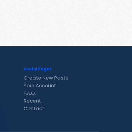
Useful Pages
Create New Paste
Your Account
F.A.Q.
Recent
Contact