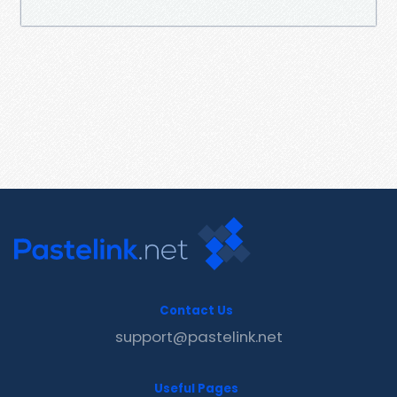
Contact Us
support@pastelink.net
Useful Pages