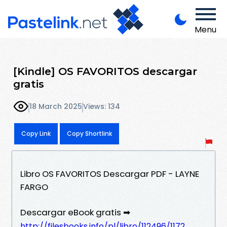
Menu
[Kindle] OS FAVORITOS descargar
gratis
18 March 2025
Views: 134
Copy Link
Copy Shortlink
Libro OS FAVORITOS Descargar PDF - LAYNE
FARGO
Descargar eBook gratis ➡
http://filesbooks.info/pl/libro/112496/1172