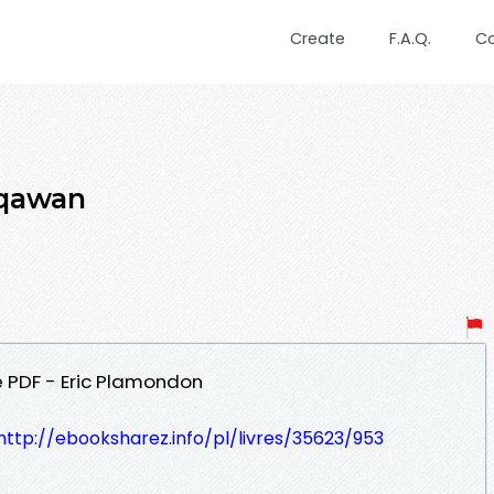
Create
F.A.Q.
C
aqawan
 PDF - Eric Plamondon
http://ebooksharez.info/pl/livres/35623/953