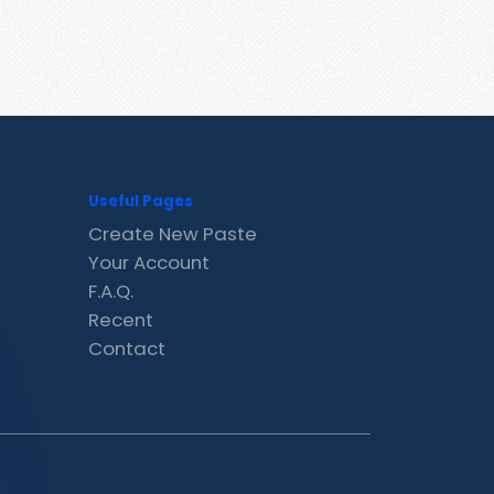
Useful Pages
Create New Paste
Your Account
F.A.Q.
Recent
Contact