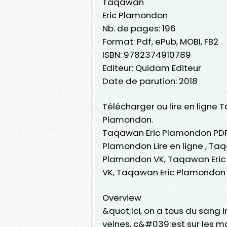
Taqawan
Eric Plamondon
Nb. de pages: 196
Format: Pdf, ePub, MOBI, FB2
ISBN: 9782374910789
Editeur: Quidam Editeur
Date de parution: 2018
Télécharger ou lire en ligne 
Plamondon.
Taqawan Eric Plamondon PDF
Plamondon Lire en ligne , T
Plamondon VK, Taqawan Eric
VK, Taqawan Eric Plamondon
Overview
&quot;Ici, on a tous du sang
veines, c&#039;est sur les main