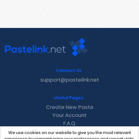
Contact Us
support@pastelink.net
Useful Pages
Create New Paste
Your Account
F.A.Q.
Recent
We use cookies on our website to give you the most relevant
experience by remembering your preferences and repeat visits.