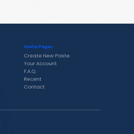
Useful Pages
Create New Paste
Your Account
F.A.Q.
Recent
Contact