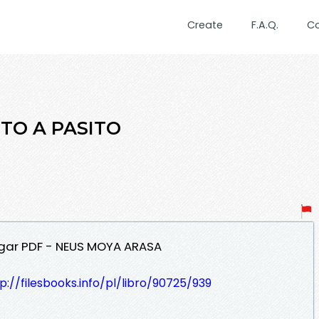
Create
F.A.Q.
C
SITO A PASITO
rgar PDF - NEUS MOYA ARASA
p://filesbooks.info/pl/libro/90725/939