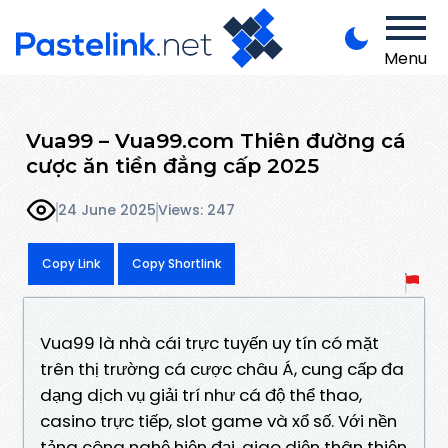
Menu
Vua99 – Vua99.com Thiên đường cá
cược ăn tiền đẳng cấp 2025
24 June 2025
Views: 247
Copy Link
Copy Shortlink
Vua99 là nhà cái trực tuyến uy tín có mặt
trên thị trường cá cược châu Á, cung cấp đa
dạng dịch vụ giải trí như cá độ thể thao,
casino trực tiếp, slot game và xổ số. Với nền
tảng công nghệ hiện đại, giao diện thân thiện