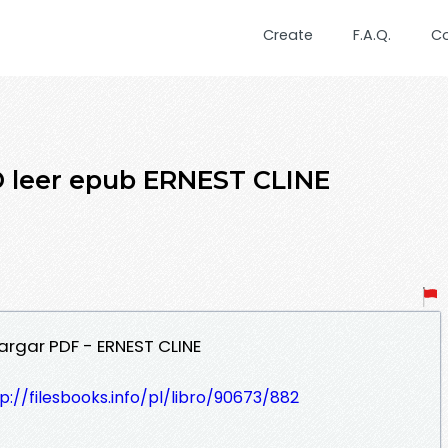
Create
F.A.Q.
C
leer epub ERNEST CLINE
rgar PDF - ERNEST CLINE
p://filesbooks.info/pl/libro/90673/882