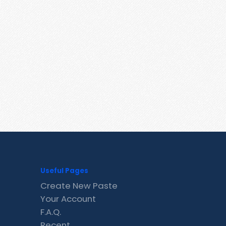
Useful Pages
Create New Paste
Your Account
F.A.Q.
Recent