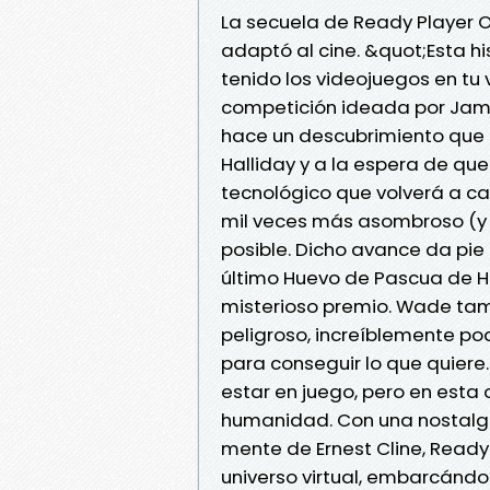
La secuela de Ready Player O
adaptó al cine. &quot;Esta his
tenido los videojuegos en tu
competición ideada por Jame
hace un descubrimiento que l
Halliday y a la espera de que
tecnológico que volverá a ca
mil veces más asombroso (y 
posible. Dicho avance da pie 
último Huevo de Pascua de H
misterioso premio. Wade tam
peligroso, increíblemente p
para conseguir lo que quiere.
estar en juego, pero en esta 
humanidad. Con una nostalgia
mente de Ernest Cline, Ready
universo virtual, embarcándo