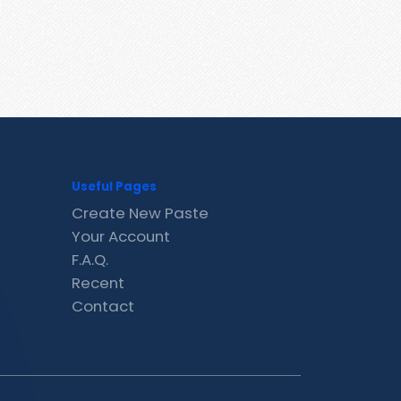
Useful Pages
Create New Paste
Your Account
F.A.Q.
Recent
Contact