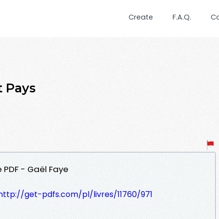
Create
F.A.Q.
C
t Pays
le PDF - Gaël Faye
http://get-pdfs.com/pl/livres/11760/971