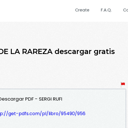
Create
F.A.Q.
C
DE LA RAREZA descargar gratis
 Descargar PDF - SERGI RUFI
tp://get-pdfs.com/pl/libro/95490/956