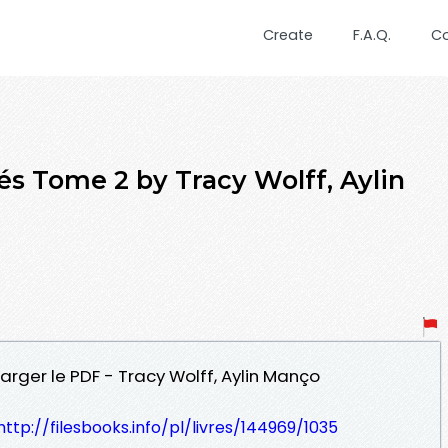
Create
F.A.Q.
C
és Tome 2 by Tracy Wolff, Aylin
arger le PDF - Tracy Wolff, Aylin Manço
http://filesbooks.info/pl/livres/144969/1035