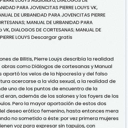
NIDAD PARA JOVENCITAS PIERRE LOUYS VK,
NUAL DE URBANIDAD PARA JOVENCITAS PIERRE
CORTESANAS; MANUAL DE URBANIDAD PARA
b VK, DIALOGOS DE CORTESANAS; MANUAL DE
IERRE LOUYS Descargar gratis
es de Bilitis, Pierre Louÿs describía la realidad
en obras como Diálogos de cortesanas y Manual
apartó los velos de la hipocresía y del falso
tura acercarse a la vida sexual, a la realidad de
onde uno de los puntos de encuentro de la
ad eran, además de los salones y los foyers de los
íbulos. Pero la mayor aportación de estos dos
 del deseo erótico femenino, hasta entonces mera
ndo no sometido a éste: por vez primera mujeres
nen voz para expresar sin tapujos, con