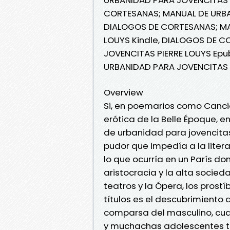
CORTESANAS; MANUAL DE URBA
DIALOGOS DE CORTESANAS; MA
LOUYS Kindle, DIALOGOS DE 
JOVENCITAS PIERRE LOUYS Epu
URBANIDAD PARA JOVENCITAS P
Overview
Si, en poemarios como Cancion
erótica de la Belle Époque, 
de urbanidad para jovencitas 
pudor que impedía a la litera
lo que ocurría en un París d
aristocracia y la alta socied
teatros y la Ópera, los prost
títulos es el descubrimiento
comparsa del masculino, cua
y muchachas adolescentes tie