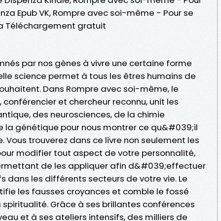
enza Epub VK, Rompre avec soi-même - Pour se
a Téléchargement gratuit
és par nos gènes à vivre une certaine forme
lle science permet à tous les êtres humains de
 souhaitent. Dans Rompre avec soi-même, le
 conférencier et chercheur reconnu, unit les
ntique, des neurosciences, de la chimie
 de la génétique pour nous montrer ce qu&#039;il
e. Vous trouverez dans ce livre non seulement les
ur modifier tout aspect de votre personnalité,
ermettant de les appliquer afin d&#039;effectuer
 dans les différents secteurs de votre vie. Le
fie les fausses croyances et comble le fossé
a spiritualité. Grâce à ses brillantes conférences
au et à ses ateliers intensifs, des milliers de